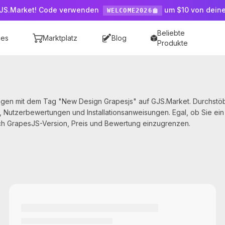
JS.Market! Code verwenden
um $10 von dein
WELCOME2026
Beliebte
ces
Marktplatz
Blog
Produkte
gen mit dem Tag "New Design Grapesjs" auf GJS.Market. Durchstöbe
, Nutzerbewertungen und Installationsanweisungen. Egal, ob Sie e
nach GrapesJS-Version, Preis und Bewertung einzugrenzen.